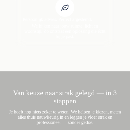
Persoonlijk advies. Perfect afgestemd.
We kijken naar jouw ruimte, licht en
woonstijl. Zo ontstaat een oplossing die écht
bij je past.
Van keuze naar strak gelegd — in 3
stappen
Je hoeft nog niets zeker te weten. We helpen je kiezen, meten
alles thuis nauwkeurig in en leggen je vloer strak en
professioneel — zonder gedoe.