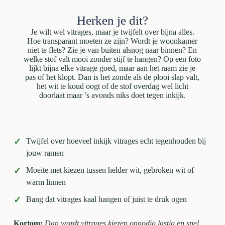
Herken je dit?
Je wilt wel vitrages, maar je twijfelt over bijna alles.
Hoe transparant moeten ze zijn? Wordt je woonkamer
niet te flets? Zie je van buiten alsnog naar binnen? En
welke stof valt mooi zonder stijf te hangen? Op een foto
lijkt bijna elke vitrage goed, maar aan het raam zie je
pas of het klopt. Dan is het zonde als de plooi slap valt,
het wit te koud oogt of de stof overdag wel licht
doorlaat maar ’s avonds niks doet tegen inkijk.
✓
Twijfel over hoeveel inkijk vitrages echt tegenhouden bij
jouw ramen
✓
Moeite met kiezen tussen helder wit, gebroken wit of
warm linnen
✓
Bang dat vitrages kaal hangen of juist te druk ogen
Kortom:
Dan wordt vitrages kiezen onnodig lastig en snel