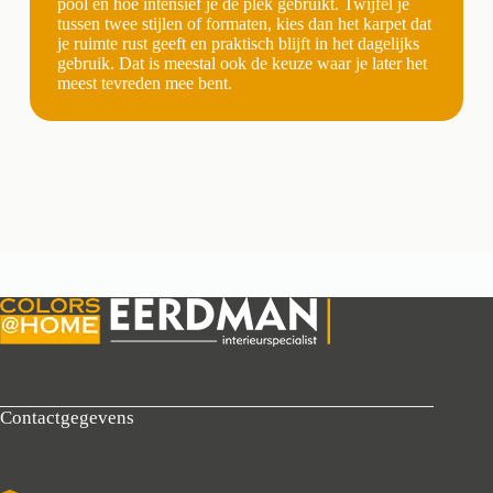
pool en hoe intensief je de plek gebruikt. Twijfel je
tussen twee stijlen of formaten, kies dan het karpet dat
je ruimte rust geeft en praktisch blijft in het dagelijks
gebruik. Dat is meestal ook de keuze waar je later het
meest tevreden mee bent.
Contactgegevens