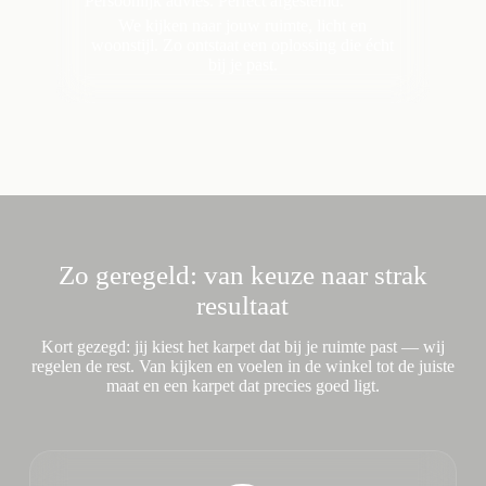
Persoonlijk advies. Perfect afgestemd.
We kijken naar jouw ruimte, licht en
woonstijl. Zo ontstaat een oplossing die écht
bij je past.
Zo geregeld: van keuze naar strak
resultaat
Kort gezegd: jij kiest het karpet dat bij je ruimte past — wij
regelen de rest. Van kijken en voelen in de winkel tot de juiste
maat en een karpet dat precies goed ligt.