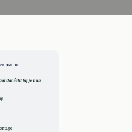
erdman in
at dat écht bij je huis
jl
montage