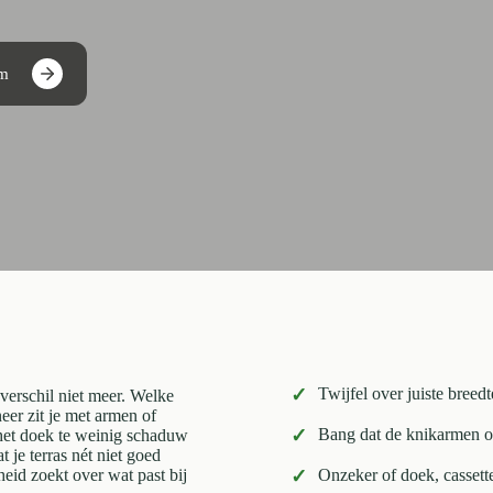
um
✓
Twijfel over juiste breed
 verschil niet meer. Welke
eer zit je met armen of
✓
Bang dat de knikarmen o
 het doek te weinig schaduw
t je terras nét niet goed
kheid zoekt over wat past bij
✓
Onzeker of doek, cassett