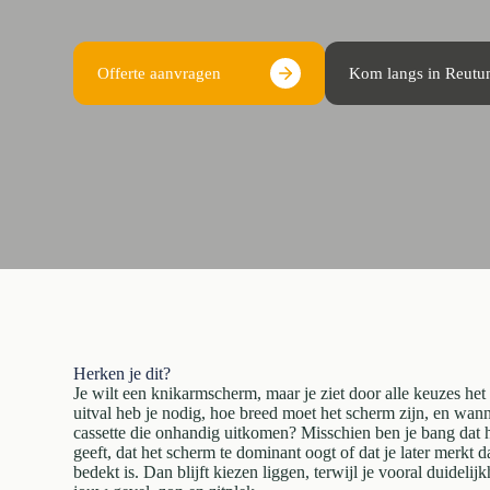
Offerte aanvragen
Kom langs in Reut
Herken je dit?
Je wilt een knikarmscherm, maar je ziet door alle keuzes het
uitval heb je nodig, hoe breed moet het scherm zijn, en wann
cassette die onhandig uitkomen? Misschien ben je bang dat
geeft, dat het scherm te dominant oogt of dat je later merkt da
bedekt is. Dan blijft kiezen liggen, terwijl je vooral duidelij