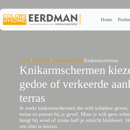
Ga
naar
de
inhoud
Home
Produ
Home
/
Producten
/
Buitenzonwering
/
Knikarmschermen
Knikarmschermen kiez
gedoe of verkeerde aan
terras
Je zoekt knikarmschermen die echt schaduw geven,
terras en passen bij je gevel. Maar je wilt geen scher
hangt bij wind of straks half je uitzicht blokkeert. H
om slim te kiezen.