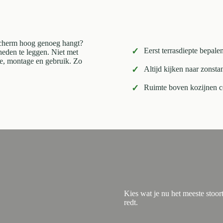
mscherm hoog genoeg hangt?
✓
Eerst terrasdiepte bepale
kheden te leggen. Niet met
te, montage en gebruik. Zo
✓
Altijd kijken naar zonsta
✓
Ruimte boven kozijnen co
Kies wat je nu het meeste stoo
redt.