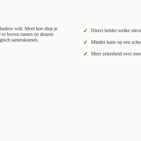
schaduw wilt. Meet hoe diep je
✓
Direct helder welke uitv
mte er boven ramen en deuren
 logisch samenkomen.
✓
Minder kans op een scher
✓
Meer zekerheid over mon