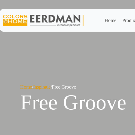
Ga
naar
de
inhoud
Home
Produ
Home
/
Inspiratie
/
Free Groove
Free Groove